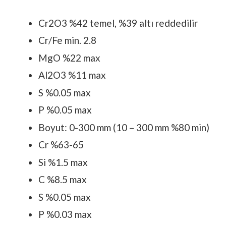
Cr2O3 %42 temel, %39 altı reddedilir
Cr/Fe min. 2.8
MgO %22 max
Al2O3 %11 max
S %0.05 max
P %0.05 max
Boyut: 0-300 mm (10 – 300 mm %80 min)
Cr %63-65
Si %1.5 max
C %8.5 max
S %0.05 max
P %0.03 max